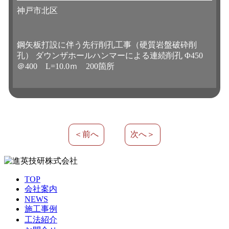
神戸市北区
鋼矢板打設に伴う先行削孔工事（硬質岩盤破砕削
孔） ダウンザホールハンマーによる連続削孔 Φ450
＠400 L=10.0ｍ 200箇所
＜前へ
次へ＞
TOP
会社案内
NEWS
施工事例
工法紹介