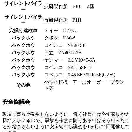
サイレントパイラ
技研製作所 F101 2基
ー
サイレントパイラ
技研製作所 F111
ー
穴掘り建柱車
アイチ D-50A
バックホウ
クボタ U30-6
バックホウ
コベルコ SK30-SR
バックホウ
日立 ZX40-U-5A
バックホウ
ヤンマー 0.2 VIO45-6A
バックホウ
コベルコ SK135SR-5
バックホウ
コベルコ 0.45 SK50UR-6E(0.2㎥)
小型杭打機・アースオーガー・プラン
その他
ト等
安全協議会
現場で事故が発生しないように、働く社員には必ず家族や大
切な人がいるので、事故を未然に防ぐあるいはそういったこ
とが起こらないように安全衛生協議会を1ヶ月に1回開催して