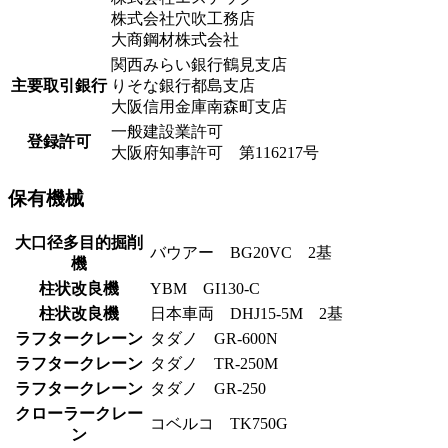
株式会社穴吹工務店
大商鋼材株式会社
関西みらい銀行鶴見支店
主要取引銀行
りそな銀行都島支店
大阪信用金庫南森町支店
一般建設業許可
登録許可
大阪府知事許可 第116217号
保有機械
大口径多目的掘削
バウアー BG20VC 2基
機
柱状改良機
YBM GI130-C
柱状改良機
日本車両 DHJ15-5M 2基
ラフタークレーン
タダノ GR-600N
ラフタークレーン
タダノ TR-250M
ラフタークレーン
タダノ GR-250
クローラークレー
コベルコ TK750G
ン